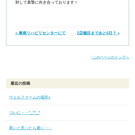
対して真摯に向き合っております！
« 巣南リハビリセンターにて
2店舗目まであと6日？ »
↑このページのトップへ
最近の投稿
ウェルファームの場所⭐︎
ついに・・^_^^_^
寒いと思ったら暑い・・