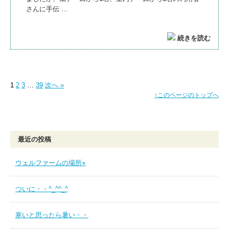
さんに手伝 …
続きを読む
1
2
3
…
39
次へ »
↑このページのトップへ
最近の投稿
ウェルファームの場所⭐︎
ついに・・^_^^_^
寒いと思ったら暑い・・