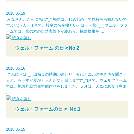
2018.06.19
みなさん、こんにちは^_^ 梅雨は、じめじめして気持ちも晴れないで
すよね(＞人＜;) さて、岐阜の名産物といえば・・柿(^_^)ウェル・ファ
ームでは、柿の木の自然実落下が終わり、摘蕾摘果を …
続きを読む
ウェル・ファーム の日々No.2
2018.06.16
こんにちは^_^ 田植えの時期が終わり、夜はカエルの鳴き声が聞こえ
ると、もうすぐ夏がくるんだなと感じます(^_^)さて、ウェルファーム
では、施設外就労先で稲作りをしました。５月は、天気にあまり恵ま
…
続きを読む
ウェル・ファームの日々 Ｎo.1
2018.06.15