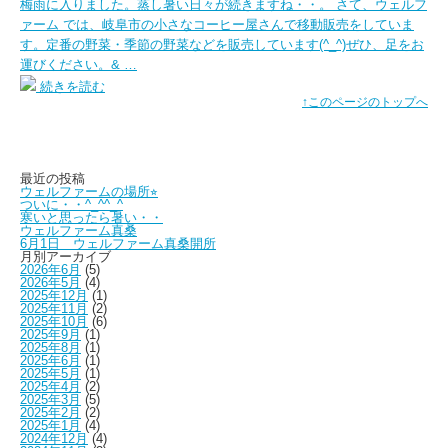
梅雨に入りました。蒸し暑い日々が続きますね・・。 さて、ウェルフ
ァーム では、岐阜市の小さなコーヒー屋さんで移動販売をしていま
す。定番の野菜・季節の野菜などを販売しています(^_^)ぜひ、足をお
運びください。& …
続きを読む
↑このページのトップへ
最近の投稿
ウェルファームの場所⭐︎
ついに・・^_^^_^
寒いと思ったら暑い・・
ウェルファーム真桑
6月1日 ウェルファーム真桑開所
月別アーカイブ
2026年6月
(5)
2026年5月
(4)
2025年12月
(1)
2025年11月
(2)
2025年10月
(6)
2025年9月
(1)
2025年8月
(1)
2025年6月
(1)
2025年5月
(1)
2025年4月
(2)
2025年3月
(5)
2025年2月
(2)
2025年1月
(4)
2024年12月
(4)