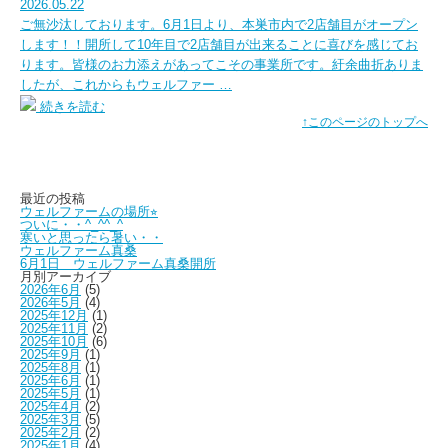
2026.05.22
ご無沙汰しております。6月1日より、本巣市内で2店舗目がオープン
します！！開所して10年目で2店舗目が出来ることに喜びを感じてお
ります。皆様のお力添えがあってこその事業所です。紆余曲折ありま
したが、これからもウェルファー …
続きを読む
↑このページのトップへ
最近の投稿
ウェルファームの場所⭐︎
ついに・・^_^^_^
寒いと思ったら暑い・・
ウェルファーム真桑
6月1日 ウェルファーム真桑開所
月別アーカイブ
2026年6月
(5)
2026年5月
(4)
2025年12月
(1)
2025年11月
(2)
2025年10月
(6)
2025年9月
(1)
2025年8月
(1)
2025年6月
(1)
2025年5月
(1)
2025年4月
(2)
2025年3月
(5)
2025年2月
(2)
2025年1月
(4)