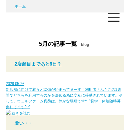
ホーム
5月の記事一覧
- blog -
2店舗目まであと6日？
2026.05.26
新店舗に向けて着々と準備が始まってまーす！利用者さんもこの1週
間でどちらを利用するのかを決める為に交互に移動されています。そ
して、ウェルファーム真桑は、静かな場所です^_^見学、体験随時募
集してます^_^
続きを読む
暑い・・