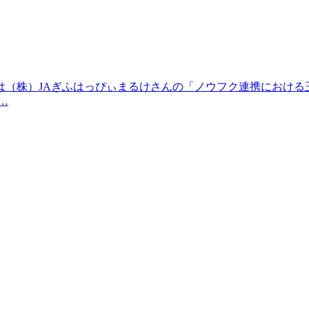
は（株）JAぎふはっぴぃまるけさんの「ノウフク連携における
…