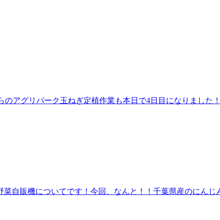
からのアグリパーク玉ねぎ定植作業も本日で4日目になりました
菜自販機についてです！今回、なんと！！千葉県産のにんじんが