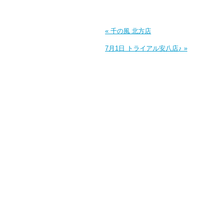
« 千の風 北方店
7月1日 トライアル安八店♪ »