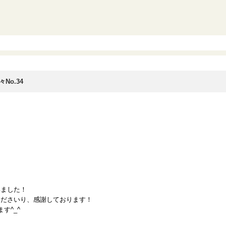
No.34
いました！
くださいり、感謝しております！
す^_^