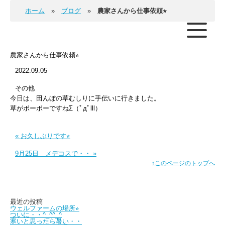
ホーム
ブログ
農家さんから仕事依頼⭐︎
農家さんから仕事依頼⭐︎
2022.09.05
その他
今日は、田んぼの草むしりに手伝いに行きました。
草がボーボーですねΣ（ﾟдﾟlll）
« お久しぶりです⭐︎
9月25日 メデコスで・・ »
↑このページのトップへ
最近の投稿
ウェルファームの場所⭐︎
ついに・・^_^^_^
寒いと思ったら暑い・・